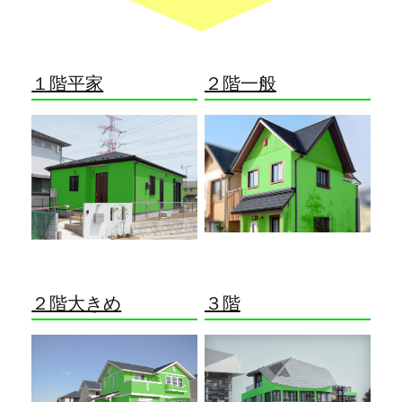
１階平家
２階一般
２階大きめ
３階