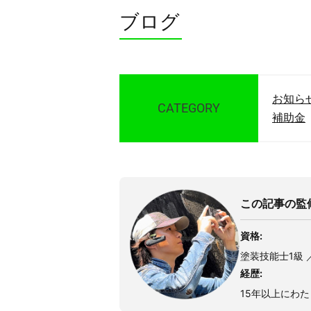
ブログ
お知ら
CATEGORY
補助金
この記事の監修
資格:
塗装技能士1級 
経歴:
15年以上にわ