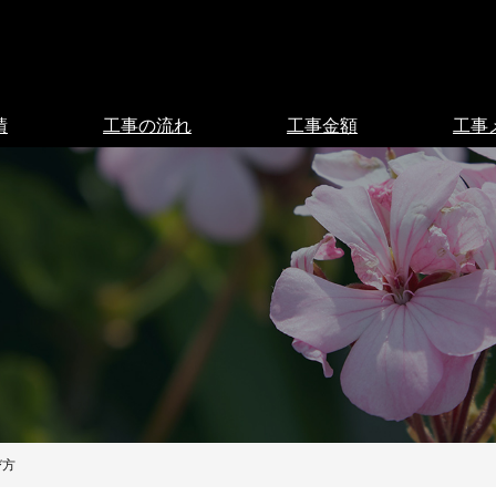
績
工事の流れ
工事金額
工事
び方