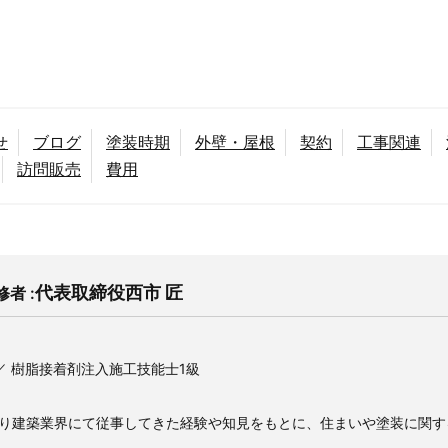
せ
ブログ
塗装時期
外壁・屋根
契約
工事関連
訪問販売
費用
代表取締役
西市 匠
者 :
／ 樹脂接着剤注入施工技能士1級
たり建築業界にて従事してきた経験や知見をもとに、住まいや塗装に関