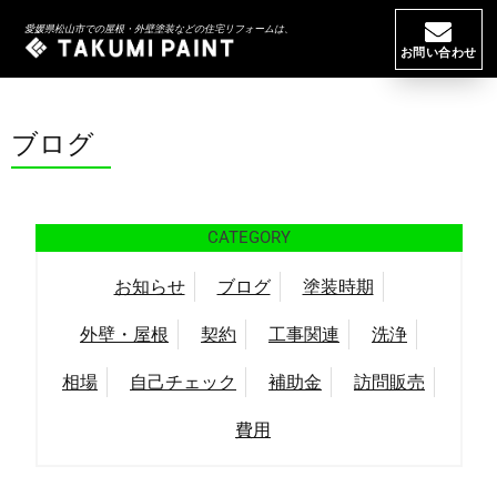
HOME
//
ブログ
// ポータルサイト「暮らしのマーケット」に匠PAINTが掲
愛媛県松山市での屋根・外壁塗装などの住宅リフォームは、
載されました
お問い合わせ
ブログ
CATEGORY
お知らせ
ブログ
塗装時期
外壁・屋根
契約
工事関連
洗浄
相場
自己チェック
補助金
訪問販売
費用