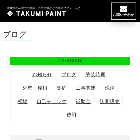
HOME
//
ブログ
// 工事のご案内時期について
愛媛県松山市での屋根・外壁塗装などの住宅リフォームは、
お問い合わせ
ブログ
CATEGORY
お知らせ
ブログ
塗装時期
外壁・屋根
契約
工事関連
洗浄
相場
自己チェック
補助金
訪問販売
費用